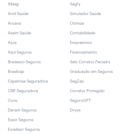
Allseg
Segfy
Amil Saúde
Simulador Saúde
Aruana
Otimize
Assim Saúde
Contabilidade
Azos
Empréstimo
Azul Seguros
Financiamento
Bradesco Seguros
Selo Corretor Parceiro
Brasilcap
Graduação em Seguros
Capemisa Seguradora
SegZap
CNP Seguradora
Corretor Protegido
Coris
SeguroGPT
Darwin Seguros
Dryve
Essor Seguros
Excelsior Seguros