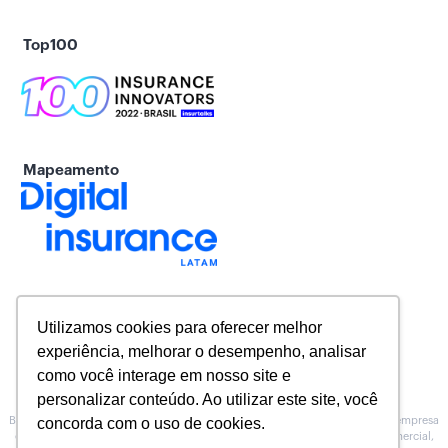
Top100
Mapeamento
Utilizamos cookies para oferecer melhor
experiência, melhorar o desempenho, analisar
como você interage em nosso site e
personalizar conteúdo. Ao utilizar este site, você
Baeta Assessoria de Seguros inscrita na Susep sob o Nº 10.0100188, é uma empresa
concorda com o uso de cookies.
especializada na prestação de serviços de Assessoria, no atendimento comercial,