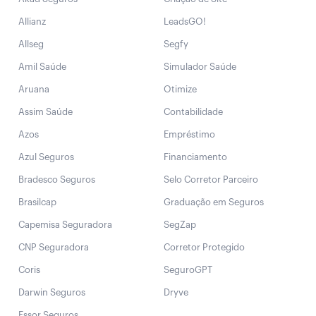
Allianz
LeadsGO!
Allseg
Segfy
Amil Saúde
Simulador Saúde
Aruana
Otimize
Assim Saúde
Contabilidade
Azos
Empréstimo
Azul Seguros
Financiamento
Bradesco Seguros
Selo Corretor Parceiro
Brasilcap
Graduação em Seguros
Capemisa Seguradora
SegZap
CNP Seguradora
Corretor Protegido
Coris
SeguroGPT
Darwin Seguros
Dryve
Essor Seguros