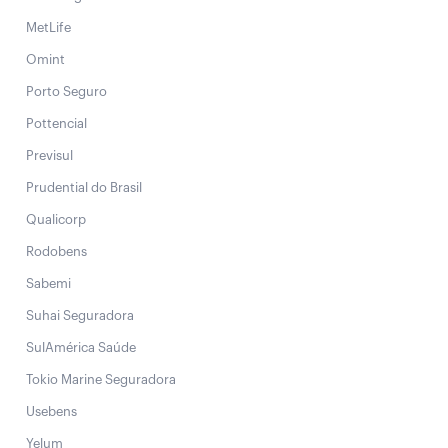
MetLife
Omint
Porto Seguro
Pottencial
Previsul
Prudential do Brasil
Qualicorp
Rodobens
Sabemi
Suhai Seguradora
SulAmérica Saúde
Tokio Marine Seguradora
Usebens
Yelum