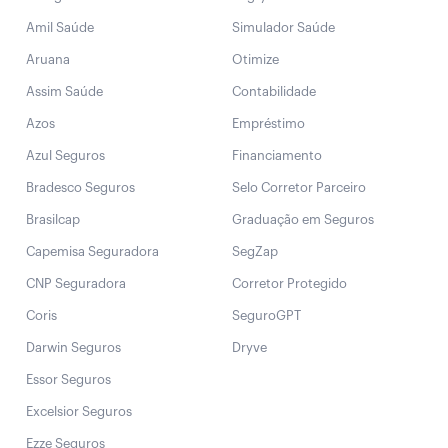
Amil Saúde
Simulador Saúde
Aruana
Otimize
Assim Saúde
Contabilidade
Azos
Empréstimo
Azul Seguros
Financiamento
Bradesco Seguros
Selo Corretor Parceiro
Brasilcap
Graduação em Seguros
Capemisa Seguradora
SegZap
CNP Seguradora
Corretor Protegido
Coris
SeguroGPT
Darwin Seguros
Dryve
Essor Seguros
Excelsior Seguros
Ezze Seguros