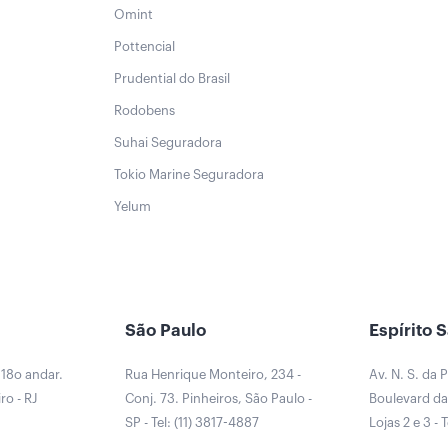
Omint
Pottencial
Prudential do Brasil
Rodobens
Suhai Seguradora
Tokio Marine Seguradora
Yelum
São Paulo
Espírito 
 18o andar.
Rua Henrique Monteiro, 234 -
Av. N. S. da 
ro - RJ
Conj. 73. Pinheiros, São Paulo -
Boulevard da 
0
SP - Tel: (11) 3817-4887
Lojas 2 e 3 - 