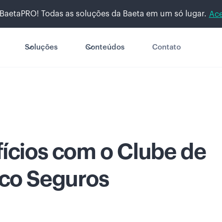
BaetaPRO! Todas as soluções da Baeta em um só lugar.
Ace
Soluções
Conteúdos
Contato
ícios com o Clube de
co Seguros