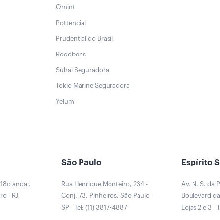
Omint
Pottencial
Prudential do Brasil
Rodobens
Suhai Seguradora
Tokio Marine Seguradora
Yelum
São Paulo
Espírito 
 18o andar.
Rua Henrique Monteiro, 234 -
Av. N. S. da 
ro - RJ
Conj. 73. Pinheiros, São Paulo -
Boulevard da 
0
SP - Tel: (11) 3817-4887
Lojas 2 e 3 - 