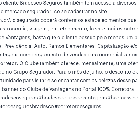
, o cliente Bradesco Seguros também tem acesso a diversos
o mercado segurador. Ao se cadastrar no site
br/, o segurado poderá conferir os estabelecimentos que
stronomia, viagens, entretenimento, lazer e muitos outro
e de Vantagens, basta que o cliente possua pelo menos um 
, Previdência, Auto, Ramos Elementares, Capitalização e/
Vantagens como argumento de vendas para comercializar os
 corretor: O Clube também oferece, mensalmente, uma ofer
ado no Grupo Segurador. Para o mês de julho, o desconto é 
rtunidade par visitar e se encantar com as belezas desse pa
no banner do Clube de Vantagens no Portal 100% Corretora
bradescoseguros #bradescoclubedevantagens #baetaassess
etordesegurosbradesco #corretordeseguros