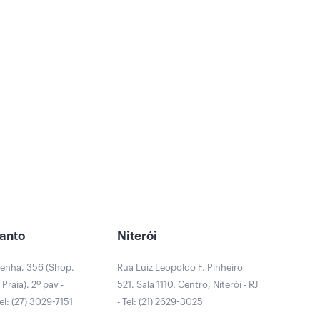
Santo
Niterói
Penha, 356 (Shop.
Rua Luiz Leopoldo F. Pinheiro
Praia). 2º pav -
521. Sala 1110. Centro, Niterói - RJ
Tel: (27) 3029-7151
- Tel: (21) 2629-3025