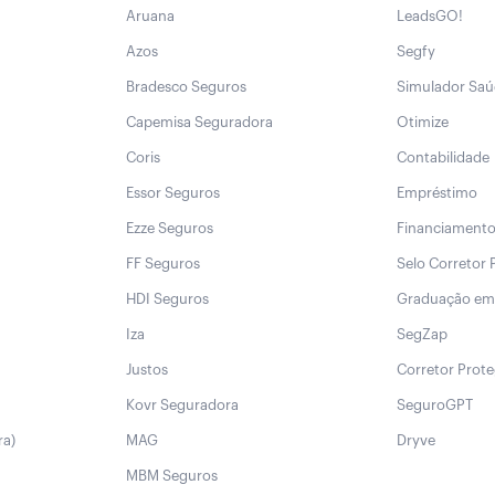
Aruana
LeadsGO!
Azos
Segfy
Bradesco Seguros
Simulador Sa
Capemisa Seguradora
Otimize
Coris
Contabilidade
Essor Seguros
Empréstimo
Ezze Seguros
Financiament
FF Seguros
Selo Corretor 
HDI Seguros
Graduação em
Iza
SegZap
Justos
Corretor Prot
Kovr Seguradora
SeguroGPT
ra)
MAG
Dryve
MBM Seguros