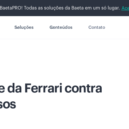
BaetaPRO! Todas as soluções da Baeta em um só lugar.
Ace
Soluções
Conteúdos
Contato
 da Ferrari contra
sos