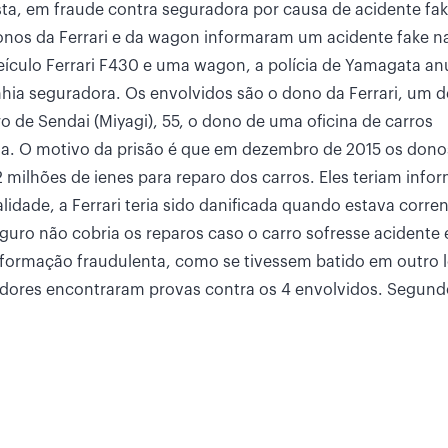
sta, em fraude contra seguradora por causa de acidente fak
onos da Ferrari e da wagon informaram um acidente fake n
eículo Ferrari F430 e uma wagon, a polícia de Yamagata an
hia seguradora. Os envolvidos são o dono da Ferrari, um d
 de Sendai (Miyagi), 55, o dono de uma oficina de carros
a. O motivo da prisão é que em dezembro de 2015 os dono
2 milhões de ienes para reparo dos carros. Eles teriam info
idade, a Ferrari teria sido danificada quando estava corr
guro não cobria os reparos caso o carro sofresse acidente 
 informação fraudulenta, como se tivessem batido em outro l
dores encontraram provas contra os 4 envolvidos. Segund