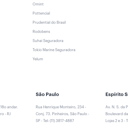
Omint
Pottencial
Prudential do Brasil
Rodobens
Suhai Seguradora
Tokio Marine Seguradora
Yelum
São Paulo
Espírito 
 18o andar.
Rua Henrique Monteiro, 234 -
Av. N. S. da 
ro - RJ
Conj. 73. Pinheiros, São Paulo -
Boulevard da 
0
SP - Tel: (11) 3817-4887
Lojas 2 e 3 - 