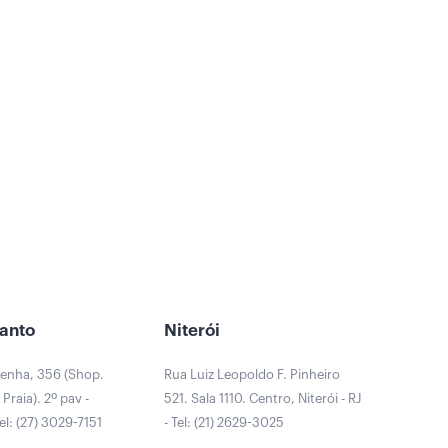
Santo
Niterói
Penha, 356 (Shop.
Rua Luiz Leopoldo F. Pinheiro
Praia). 2º pav -
521. Sala 1110. Centro, Niterói - RJ
Tel: (27) 3029-7151
- Tel: (21) 2629-3025