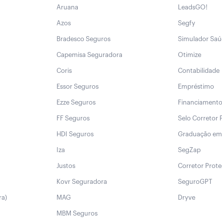
Aruana
LeadsGO!
Azos
Segfy
Bradesco Seguros
Simulador Sa
Capemisa Seguradora
Otimize
Coris
Contabilidade
Essor Seguros
Empréstimo
Ezze Seguros
Financiament
FF Seguros
Selo Corretor 
HDI Seguros
Graduação em
Iza
SegZap
Justos
Corretor Prot
Kovr Seguradora
SeguroGPT
ra)
MAG
Dryve
MBM Seguros