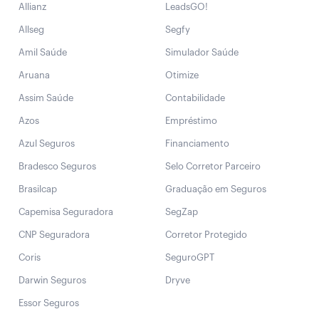
Allianz
LeadsGO!
Allseg
Segfy
Amil Saúde
Simulador Saúde
Aruana
Otimize
Assim Saúde
Contabilidade
Azos
Empréstimo
Azul Seguros
Financiamento
Bradesco Seguros
Selo Corretor Parceiro
Brasilcap
Graduação em Seguros
Capemisa Seguradora
SegZap
CNP Seguradora
Corretor Protegido
Coris
SeguroGPT
Darwin Seguros
Dryve
Essor Seguros