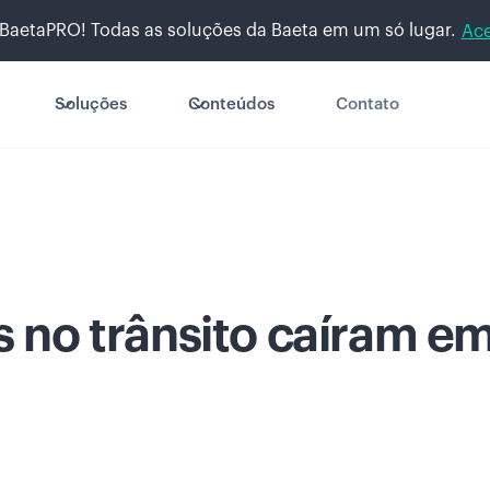
BaetaPRO! Todas as soluções da Baeta em um só lugar.
Ace
Soluções
Conteúdos
Contato
s no trânsito caíram e