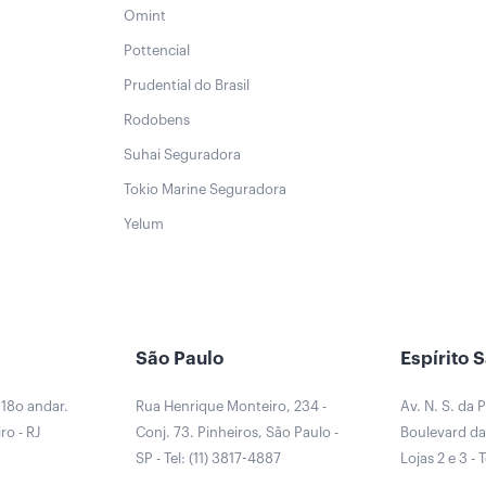
Omint
Pottencial
Prudential do Brasil
Rodobens
Suhai Seguradora
Tokio Marine Seguradora
Yelum
São Paulo
Espírito 
 18o andar.
Rua Henrique Monteiro, 234 -
Av. N. S. da 
ro - RJ
Conj. 73. Pinheiros, São Paulo -
Boulevard da 
0
SP - Tel: (11) 3817-4887
Lojas 2 e 3 - 