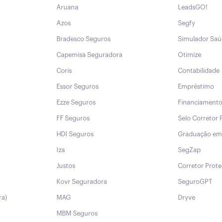
Aruana
LeadsGO!
Azos
Segfy
Bradesco Seguros
Simulador Sa
Capemisa Seguradora
Otimize
Coris
Contabilidade
Essor Seguros
Empréstimo
Ezze Seguros
Financiament
FF Seguros
Selo Corretor 
HDI Seguros
Graduação em
Iza
SegZap
Justos
Corretor Prot
Kovr Seguradora
SeguroGPT
ra)
MAG
Dryve
MBM Seguros