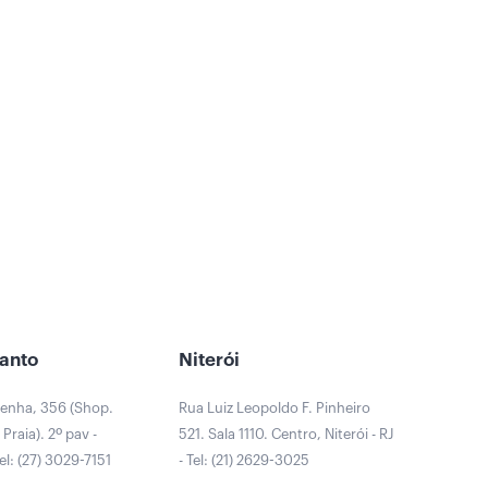
Santo
Niterói
Penha, 356 (Shop.
Rua Luiz Leopoldo F. Pinheiro
Praia). 2º pav -
521. Sala 1110. Centro, Niterói - RJ
Tel: (27) 3029-7151
- Tel: (21) 2629-3025