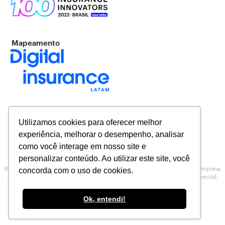
Mapeamento
Utilizamos cookies para oferecer melhor
experiência, melhorar o desempenho, analisar
como você interage em nosso site e
personalizar conteúdo. Ao utilizar este site, você
Baeta Assessoria de Seguros inscrita na Susep sob o Nº 10.0100188, é uma empresa
concorda com o uso de cookies.
especializada na prestação de serviços de Assessoria, no atendimento comercial,
técnico e operacional para Corretoras de seguros.
Conheça nossa
Política de Privacidade
.
Ok, entendi!
Feito por
Segbox