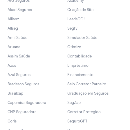
AIG Seguros
Academy
Akad Seguros
Criação de Site
Allianz
LeadsGO!
Allseg
Segfy
Amil Saúde
Simulador Saúde
Aruana
Otimize
Assim Saúde
Contabilidade
Azos
Empréstimo
Azul Seguros
Financiamento
Bradesco Seguros
Selo Corretor Parceiro
Brasilcap
Graduação em Seguros
Capemisa Seguradora
SegZap
CNP Seguradora
Corretor Protegido
Coris
SeguroGPT