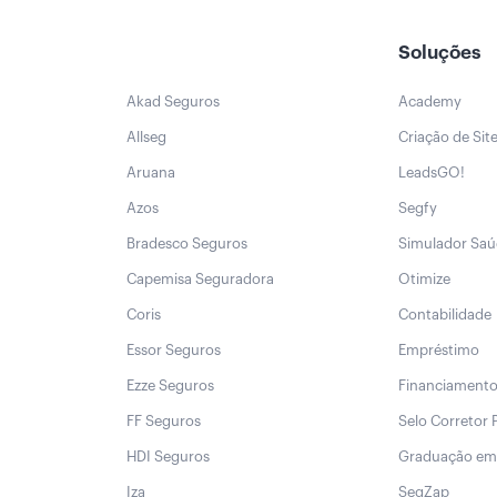
Soluções
Akad Seguros
Academy
Allseg
Criação de Sit
Aruana
LeadsGO!
Azos
Segfy
Bradesco Seguros
Simulador Sa
Capemisa Seguradora
Otimize
Coris
Contabilidade
Essor Seguros
Empréstimo
Ezze Seguros
Financiament
FF Seguros
Selo Corretor 
HDI Seguros
Graduação em
Iza
SegZap