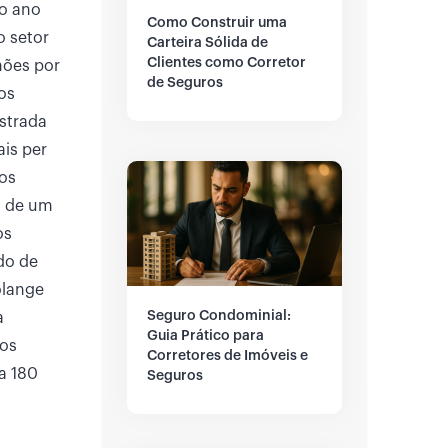
o ano
Como Construir uma
o setor
Carteira Sólida de
Clientes como Corretor
hões por
de Seguros
os
strada
ais per
os
, de um
os
do de
olange
Seguro Condominial:
a
Guia Prático para
nos
Corretores de Imóveis e
a 180
Seguros