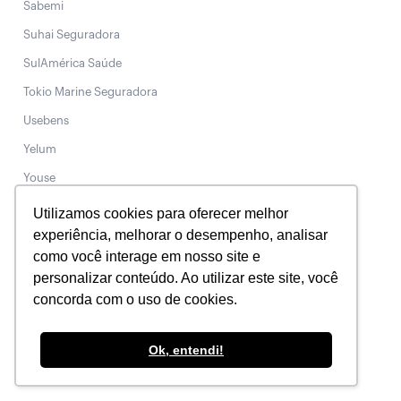
Sabemi
Suhai Seguradora
SulAmérica Saúde
Tokio Marine Seguradora
Usebens
Yelum
Youse
Utilizamos cookies para oferecer melhor
experiência, melhorar o desempenho, analisar
Filial Digital
como você interage em nosso site e
Tel.: 3003-5406
personalizar conteúdo. Ao utilizar este site, você
WhatsApp: 0800 887 0891
concorda com o uso de cookies.
Chat Online
Ok, entendi!
Rio de Janeiro