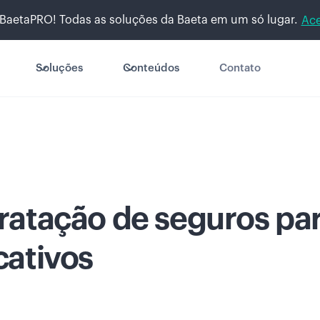
BaetaPRO! Todas as soluções da Baeta em um só lugar.
Ace
Soluções
Conteúdos
Contato
tratação de seguros pa
cativos