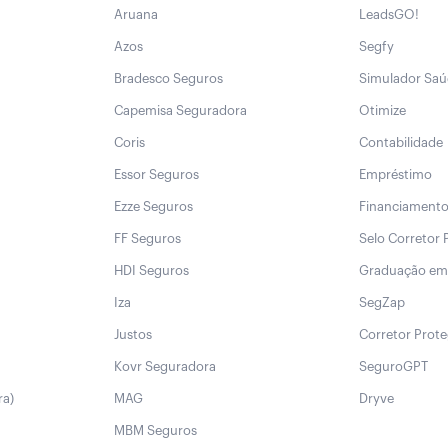
Aruana
LeadsGO!
Azos
Segfy
Bradesco Seguros
Simulador Sa
Capemisa Seguradora
Otimize
Coris
Contabilidade
Essor Seguros
Empréstimo
Ezze Seguros
Financiament
FF Seguros
Selo Corretor 
HDI Seguros
Graduação em
Iza
SegZap
Justos
Corretor Prot
Kovr Seguradora
SeguroGPT
ra)
MAG
Dryve
MBM Seguros