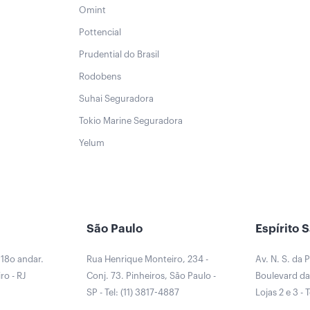
Omint
Pottencial
Prudential do Brasil
Rodobens
Suhai Seguradora
Tokio Marine Seguradora
Yelum
São Paulo
Espírito 
 18o andar.
Rua Henrique Monteiro, 234 -
Av. N. S. da 
ro - RJ
Conj. 73. Pinheiros, São Paulo -
Boulevard da 
0
SP - Tel: (11) 3817-4887
Lojas 2 e 3 - 