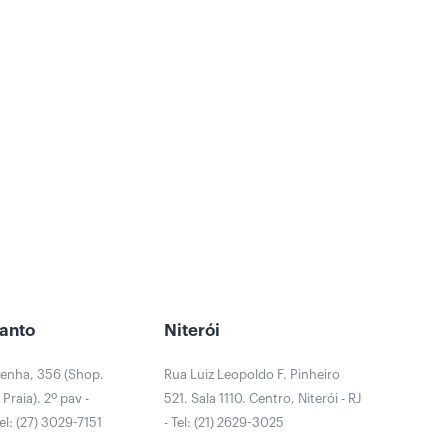
Santo
Niterói
Penha, 356 (Shop.
Rua Luiz Leopoldo F. Pinheiro
Praia). 2º pav -
521. Sala 1110. Centro, Niterói - RJ
Tel: (27) 3029-7151
- Tel: (21) 2629-3025