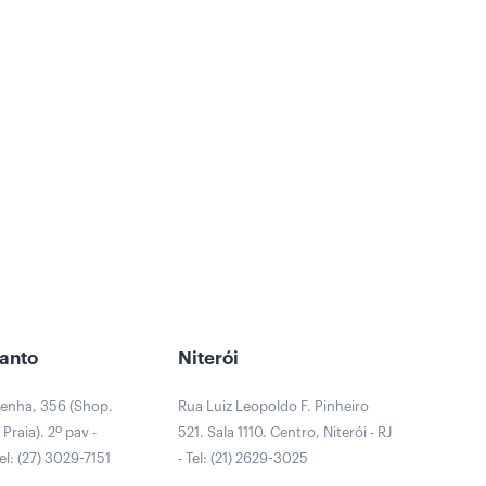
Santo
Niterói
Penha, 356 (Shop.
Rua Luiz Leopoldo F. Pinheiro
Praia). 2º pav -
521. Sala 1110. Centro, Niterói - RJ
Tel: (27) 3029-7151
- Tel: (21) 2629-3025