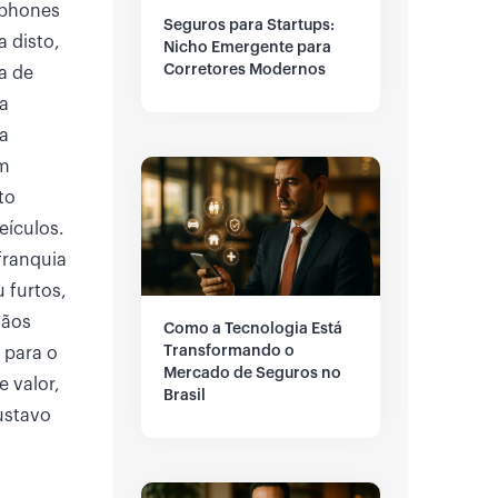
tphones
Seguros para Startups:
 disto,
Nicho Emergente para
Corretores Modernos
a de
 a
a
em
to
eículos.
franquia
 furtos,
gãos
Como a Tecnologia Está
Transformando o
 para o
Mercado de Seguros no
e valor,
Brasil
ustavo