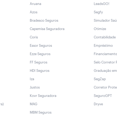
Aruana
LeadsGO!
Azos
Segfy
Bradesco Seguros
Simulador Sa
Capemisa Seguradora
Otimize
Coris
Contabilidade
Essor Seguros
Empréstimo
Ezze Seguros
Financiament
FF Seguros
Selo Corretor 
HDI Seguros
Graduação em
Iza
SegZap
Justos
Corretor Prot
Kovr Seguradora
SeguroGPT
ra)
MAG
Dryve
MBM Seguros