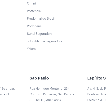
Omint
Pottencial
Prudential do Brasil
Rodobens
Suhai Seguradora
Tokio Marine Seguradora
Yelum
São Paulo
Espírito 
 18o andar.
Rua Henrique Monteiro, 234 -
Av. N. S. da 
ro - RJ
Conj. 73. Pinheiros, São Paulo -
Boulevard da 
0
SP - Tel: (11) 3817-4887
Lojas 2 e 3 - 