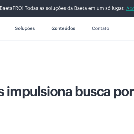
BaetaPRO! Todas as soluções da Baeta em um só lugar.
Ace
Soluções
Conteúdos
Contato
s impulsiona busca por