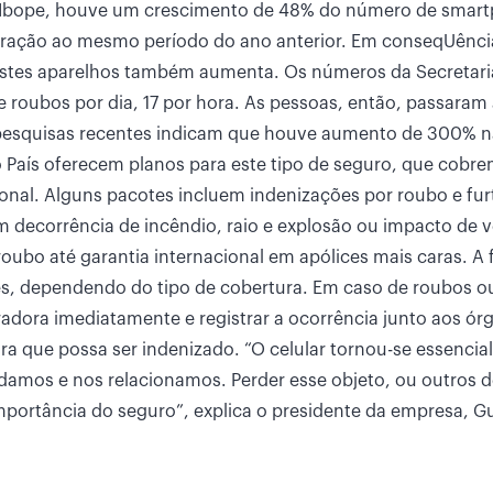
n Ibope, houve um crescimento de 48% do número de smar
paração ao mesmo período do ano anterior. Em conseqUência
estes aparelhos também aumenta. Os números da Secretari
roubos por dia, 17 por hora. As pessoas, então, passaram
e pesquisas recentes indicam que houve aumento de 300% n
 País oferecem planos para este tipo de seguro, que cobr
cional. Alguns pacotes incluem indenizações por roubo e fur
em decorrência de incêndio, raio e explosão ou impacto de v
oubo até garantia internacional em apólices mais caras. A 
s, dependendo do tipo de cobertura. Em caso de roubos ou
dora imediatamente e registrar a ocorrência junto aos ór
 que possa ser indenizado. “O celular tornou-se essencial
udamos e nos relacionamos. Perder esse objeto, ou outros d
importância do seguro”, explica o presidente da empresa, G