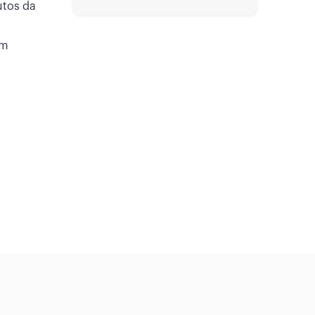
utos da
em
u