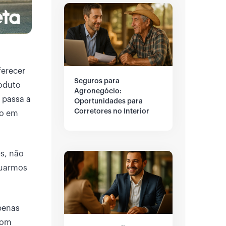
ferecer
Seguros para
roduto
Agronegócio:
 passa a
Oportunidades para
Corretores no Interior
do em
es, não
nuarmos
apenas
 com