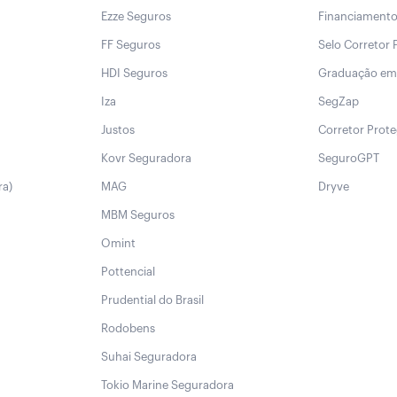
Ezze Seguros
Financiament
FF Seguros
Selo Corretor 
HDI Seguros
Graduação em
Iza
SegZap
Justos
Corretor Prot
Kovr Seguradora
SeguroGPT
ra)
MAG
Dryve
MBM Seguros
Omint
Pottencial
Prudential do Brasil
Rodobens
Suhai Seguradora
Tokio Marine Seguradora