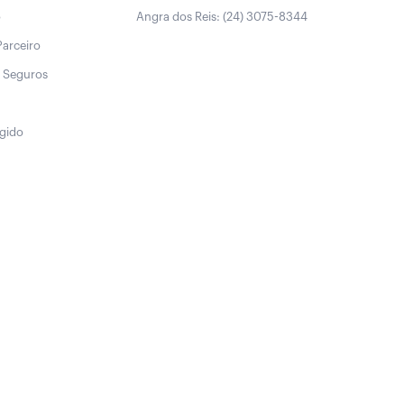
o
Angra dos Reis: (24) 3075-8344
Parceiro
 Seguros
egido