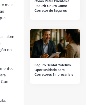
Como Reter Clientes e
nte mais
Reduzir Churn Como
Corretor de Seguros
mas
que,
os, além
s
pção do
Seguro Dental Coletivo:
gmento,
Oportunidade para
Corretores Empresariais
para
r. Com
ulo,