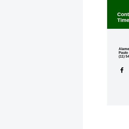
Cont
Time
Alamed
Paulo 
(11)
5