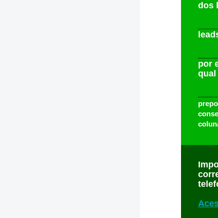
dos 
___
lead
___
por 
qual 
____
prepo
conse
colun
Impo
corr
tele
Aces