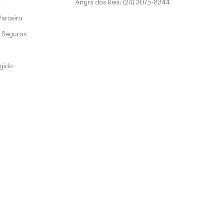
o
Angra dos Reis: (24) 3075-8344
Parceiro
 Seguros
egido