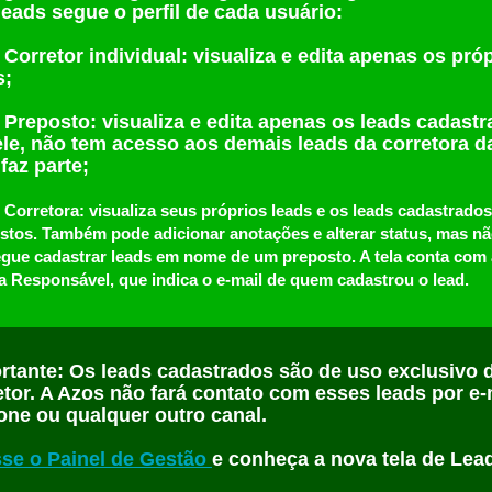
leads segue o perfil de cada usuário:
_
Corretor individual:
visualiza e edita apenas os pró
s;
_
Preposto:
visualiza e edita apenas os leads cadast
ele, não tem acesso aos demais leads da corretora d
faz parte;
Corretora:
visualiza seus próprios leads e os leads cadastrados
stos. Também pode adicionar anotações e alterar status, mas n
gue cadastrar leads em nome de um preposto. A tela conta com 
a Responsável, que indica o e-mail de quem cadastrou o lead.
rtante:
Os leads cadastrados são de uso exclusivo 
etor. A Azos não fará contato com esses leads por e-
fone ou qualquer outro canal.
se o Painel de Gestão
e conheça a nova tela de Lea