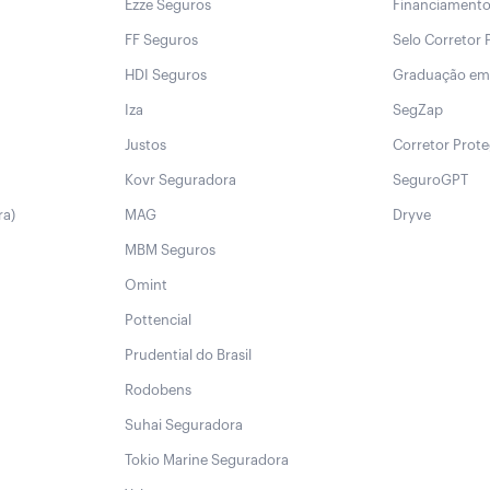
Ezze Seguros
Financiament
FF Seguros
Selo Corretor 
HDI Seguros
Graduação em
Iza
SegZap
Justos
Corretor Prot
Kovr Seguradora
SeguroGPT
ra)
MAG
Dryve
MBM Seguros
Omint
Pottencial
Prudential do Brasil
Rodobens
Suhai Seguradora
Tokio Marine Seguradora