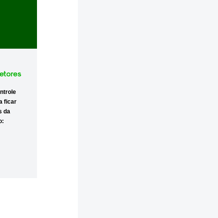
etores
ntrole
a ficar
s
da
o: