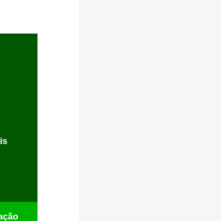
is
zação