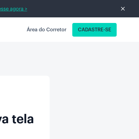
sse agora >
Área do Corretor
CADASTRE-SE
a tela