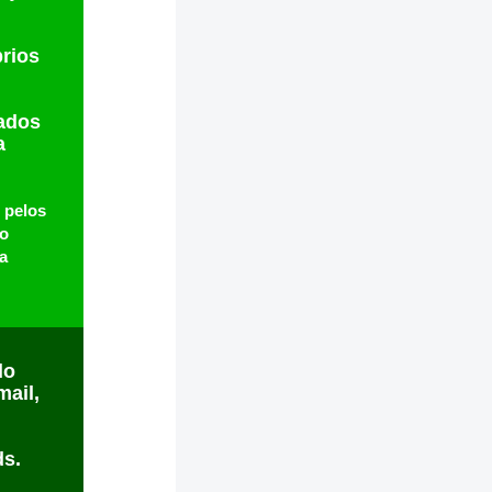
prios
rados
a
 pelos
ão
a
do
mail,
ds.