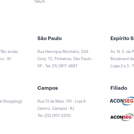
Yelum
São Paulo
Espírito 
 18o andar.
Rua Henrique Monteiro, 234 -
Av. N. S. da 
ro - RJ
Conj. 73. Pinheiros, São Paulo -
Boulevard da 
0
SP - Tel: (11) 3817-4887
Lojas 2 e 3 - 
a
Campos
Filiado
al Shopping).
Rua 13 de Maio, 110 - Loja 9
Centro, Campos - RJ
Tel: (22) 2101-3200