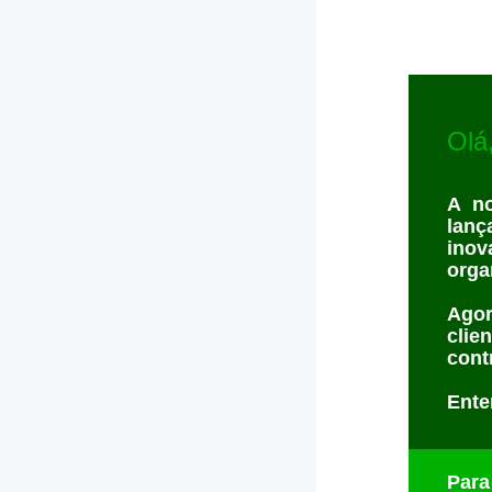
Olá,
A n
lanç
inov
orga
Agor
clie
cont
Ente
Para