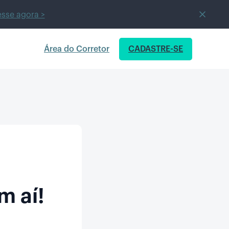
sse agora >
Área do Corretor
CADASTRE-SE
m aí!