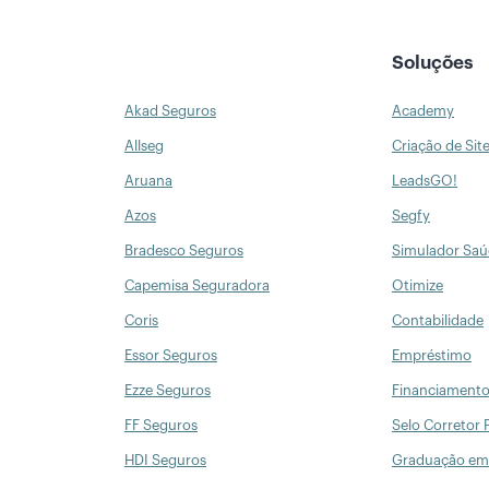
Soluções
Akad Seguros
Academy
Allseg
Criação de Sit
Aruana
LeadsGO!
Azos
Segfy
Bradesco Seguros
Simulador Sa
Capemisa Seguradora
Otimize
Coris
Contabilidade
Essor Seguros
Empréstimo
Ezze Seguros
Financiament
FF Seguros
Selo Corretor 
HDI Seguros
Graduação em