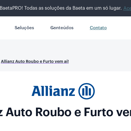
BaetaPRO! Todas as soluções da Baeta em um só lugar.
Ace
Soluções
Conteúdos
Contato
Allianz Auto Roubo e Furto vem aí!
z Auto Roubo e Furto ve