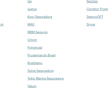
Iza
SegZap
Justos
Corretor Prot
Kovr Seguradora
SeguroGPT
ra)
MAG
Dryve
MBM Seguros
Omint
Pottencial
Prudential do Brasil
Rodobens
Suhai Seguradora
Tokio Marine Seguradora
Yelum