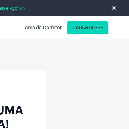
sse agora >
Área do Corretor
CADASTRE-SE
 UMA
A!