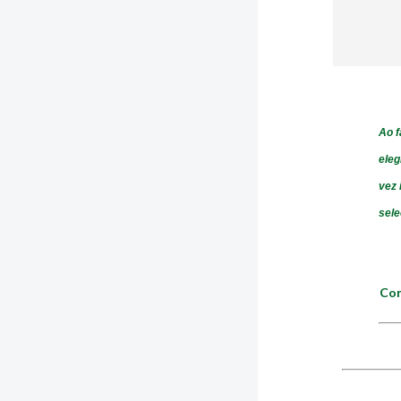
Ao f
eleg
vez 
sele
Con