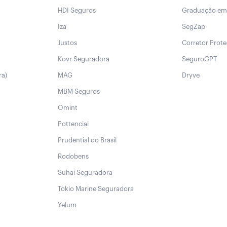
HDI Seguros
Graduação em
Iza
SegZap
Justos
Corretor Prot
Kovr Seguradora
SeguroGPT
ra)
MAG
Dryve
MBM Seguros
Omint
Pottencial
Prudential do Brasil
Rodobens
Suhai Seguradora
Tokio Marine Seguradora
Yelum