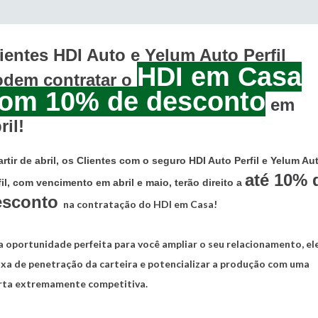
ientes HDI Auto e Yelum Auto Perfil
HDI em Casa
odem contratar o
om 10% de desconto
em
ril!
artir de abril, os Clientes com o seguro
HDI Auto Perfil
e
Yelum Au
até
10% 
il
, com vencimento em abril e maio, terão direito a
esconto
na contratação do HDI em Casa!
 oportunidade perfeita para você ampliar o seu relacionamento, el
axa de penetração da carteira e potencializar a produção com uma
rta extremamente competitiva.