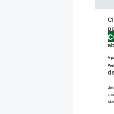
Cl
p
c
ab
A p
Perf
d
Uma
a t
ofe