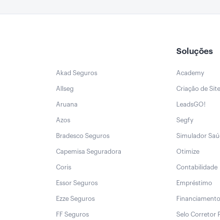
Soluções
Akad Seguros
Academy
Allseg
Criação de Sit
Aruana
LeadsGO!
Azos
Segfy
Bradesco Seguros
Simulador Sa
Capemisa Seguradora
Otimize
Coris
Contabilidade
Essor Seguros
Empréstimo
Ezze Seguros
Financiament
FF Seguros
Selo Corretor 