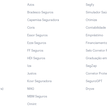
Azos
Segfy
Bradesco Seguros
Simulador Sa
Capemisa Seguradora
Otimize
Coris
Contabilidade
Essor Seguros
Empréstimo
Ezze Seguros
Financiament
FF Seguros
Selo Corretor 
HDI Seguros
Graduação em
Iza
SegZap
Justos
Corretor Prot
Kovr Seguradora
SeguroGPT
ra)
MAG
Dryve
MBM Seguros
Omint