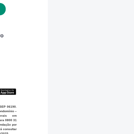
ro
USEP 06190.
ondomínio –
gerais em
para 0800 31
endação por
á consultar
o/2025.