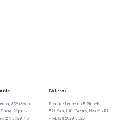
Santo
Niterói
Penha, 356 (Shop.
Rua Luiz Leopoldo F. Pinheiro
Praia). 2º pav -
521. Sala 1110. Centro, Niterói - RJ
Tel: (27) 3029-7151
- Tel: (21) 2629-3025