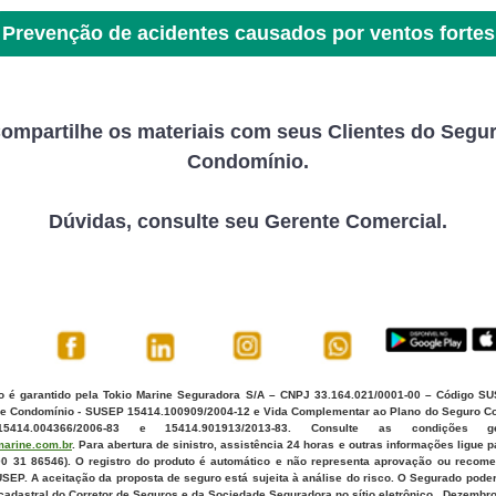
Prevenção de acidentes causados por ventos fortes
ompartilhe os materiais com seus Clientes do Segu
Condomínio.
Dúvidas, consulte seu Gerente Comercial.
o é garantido pela Tokio Marine Seguradora S/A – CNPJ 33.164.021/0001-00 – Código S
ne Condomínio - SUSEP 15414.100909/2004-12 e Vida Complementar ao Plano do Seguro C
414.004366/2006-83 e 15414.901913/2013-83. Consulte as condições 
arine.com.br
. Para abertura de sinistro, assistência 24 horas e outras informações ligue 
0 31 86546). O registro do produto é automático e não representa aprovação ou recom
SEP. A aceitação da proposta de seguro está sujeita à análise do risco. O Segurado poder
cadastral do Corretor de Seguros e da Sociedade Seguradora no sítio eletrônico . Dezembr