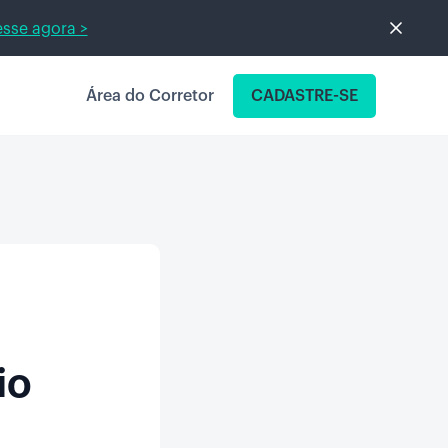
sse agora >
Área do Corretor
CADASTRE-SE
io