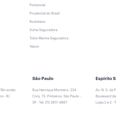
Pottencial
Prudential do Brasil
Rodobens
Suhai Seguradora
Tokio Marine Seguradora
Yelum
São Paulo
Espírito 
 18o andar.
Rua Henrique Monteiro, 234 -
Av. N. S. da 
ro - RJ
Conj. 73. Pinheiros, São Paulo -
Boulevard da 
0
SP - Tel: (11) 3817-4887
Lojas 2 e 3 - 