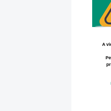
A v
Pe
pr