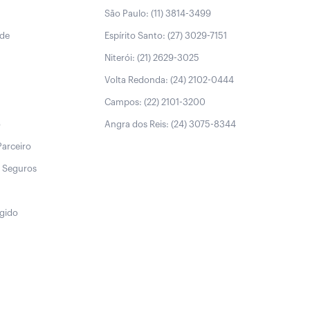
São Paulo: (11) 3814-3499
úde
Espírito Santo: (27) 3029-7151
Niterói: (21) 2629-3025
Volta Redonda: (24) 2102-0444
Campos: (22) 2101-3200
o
Angra dos Reis: (24) 3075-8344
Parceiro
 Seguros
egido