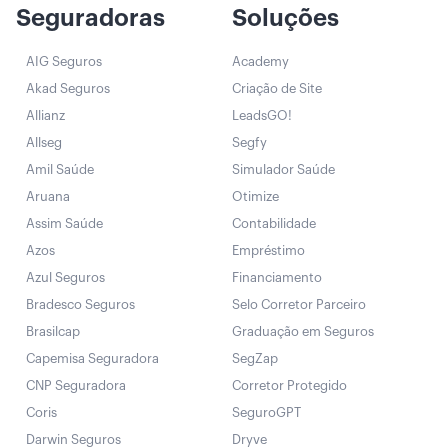
Seguradoras
Soluções
AIG Seguros
Academy
Akad Seguros
Criação de Site
Allianz
LeadsGO!
Allseg
Segfy
Amil Saúde
Simulador Saúde
Aruana
Otimize
Assim Saúde
Contabilidade
Azos
Empréstimo
Azul Seguros
Financiamento
Bradesco Seguros
Selo Corretor Parceiro
Brasilcap
Graduação em Seguros
Capemisa Seguradora
SegZap
CNP Seguradora
Corretor Protegido
Coris
SeguroGPT
Darwin Seguros
Dryve