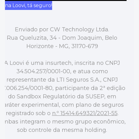
á na Loovi, tá seguro!
Enviado por CW Technology Ltda.
Rua Queluzita, 34 - Dom Joaquim, Belo
Horizonte - MG, 31170-679
A Loovi é uma insurtech, inscrita no CNPJ
34.504.257/0001-00, e atua como
representante da LTI Seguros S.A., CNPJ
47.006.254/0001-80, participante da 2ª edição
do Sandbox Regulatório da SUSEP, em
caráter experimental, com plano de seguros
registrado sob o
n.º 15414.649321/2021-55
.
Ambas integram o mesmo grupo econômico,
sob controle da mesma holding.