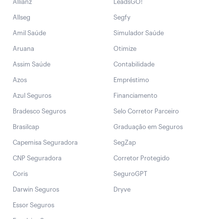
Allianz
LeadsGO!
Allseg
Segfy
Amil Saúde
Simulador Saúde
Aruana
Otimize
Assim Saúde
Contabilidade
Azos
Empréstimo
Azul Seguros
Financiamento
Bradesco Seguros
Selo Corretor Parceiro
Brasilcap
Graduação em Seguros
Capemisa Seguradora
SegZap
CNP Seguradora
Corretor Protegido
Coris
SeguroGPT
Darwin Seguros
Dryve
Essor Seguros