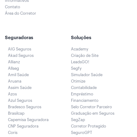
Informativos
Contato
Área do Corretor
Seguradoras
Soluções
AIG Seguros
Academy
Akad Seguros
Criação de Site
Allianz
LeadsGO!
Allseg
Segfy
Amil Saúde
Simulador Saúde
Aruana
Otimize
Assim Saúde
Contabilidade
Azos
Empréstimo
Azul Seguros
Financiamento
Bradesco Seguros
Selo Corretor Parceiro
Brasilcap
Graduação em Seguros
Capemisa Seguradora
SegZap
CNP Seguradora
Corretor Protegido
Coris
SeguroGPT