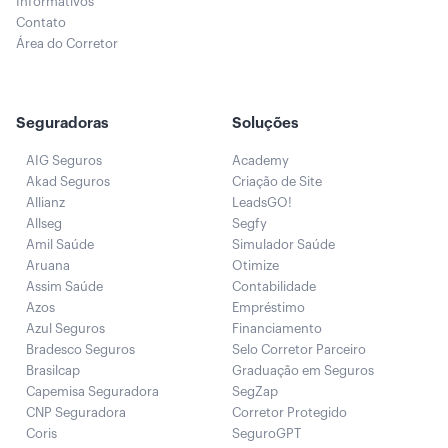
Informativos
Contato
Área do Corretor
Seguradoras
Soluções
AIG Seguros
Academy
Akad Seguros
Criação de Site
Allianz
LeadsGO!
Allseg
Segfy
Amil Saúde
Simulador Saúde
Aruana
Otimize
Assim Saúde
Contabilidade
Azos
Empréstimo
Azul Seguros
Financiamento
Bradesco Seguros
Selo Corretor Parceiro
Brasilcap
Graduação em Seguros
Capemisa Seguradora
SegZap
CNP Seguradora
Corretor Protegido
Coris
SeguroGPT