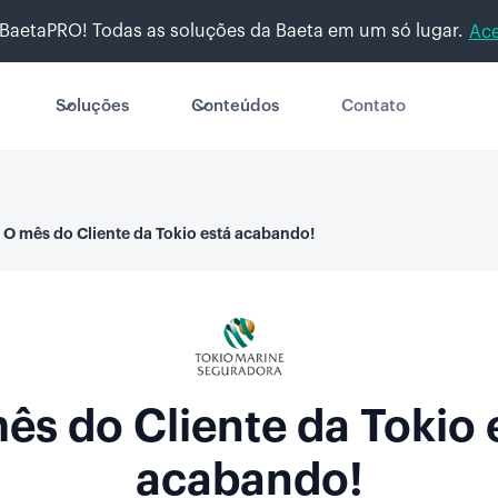
BaetaPRO! Todas as soluções da Baeta em um só lugar.
Ace
Soluções
Conteúdos
Contato
O mês do Cliente da Tokio está acabando!
ês do Cliente da Tokio 
acabando!