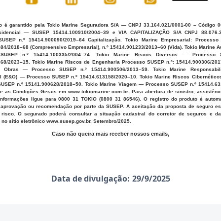
o é garantido pela Tokio Marine Seguradora S/A — CNPJ 33.164.021/0001-00 – Código 0
sidencial — SUSEP 15414.100910/2004–39 e VIA CAPITALIZAÇÃO S/A CNPJ 88.076.3
SUSEP n.º 15414.900090/2019–64 Capitalização. Tokio Marine Empresarial: Processo
84/2018–68 (Compreensivo Empresarial), n.º 15414.901233/2013–60 (Vida). Tokio Marine 
SUSEP n.º 15414.100335/2004–74. Tokio Marine Riscos Diversos — Processo 
68/2023–15. Tokio Marine Riscos de Engenharia Processo SUSEP n.º: 15414.900306/201
 Obras — Processo SUSEP n.º 15414.900506/2013–59. Tokio Marine Responsabili
al (E&O) — Processo SUSEP n.º 15414.613158/2020–10. Tokio Marine Riscos Cibernético
USEP n.º 15141.900628/2018–50. Tokio Marine Viagem — Processo SUSEP n.º 15414.63
te as Condições Gerais em www.tokiomarine.com.br. Para abertura de sinistro, assistênc
informações ligue para 0800 31 TOKIO (0800 31 86546). O registro do produto é autom
 aprovação ou recomendação por parte da SUSEP. A aceitação da proposta de seguro est
 risco. O segurado poderá consultar a situação cadastral do corretor de seguros e d
 no sítio eletrônico www.susep.gov.br. Setembro/2025.
Caso não queira mais receber nossos emails,
Data de divulgação:
29/9/2025