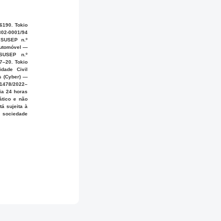
6190. Tokio
02-0001/94
 SUSEP n.º
Automóvel —
SUSEP n.º
7–20. Tokio
dade Civil
s (Cyber) —
1478/2022–
ia 24 horas
ático e não
á sujeita à
a sociedade