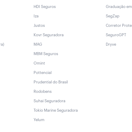
HDI Seguros
Graduação em
Iza
SegZap
Justos
Corretor Prot
Kovr Seguradora
SeguroGPT
ra)
MAG
Dryve
MBM Seguros
Omint
Pottencial
Prudential do Brasil
Rodobens
Suhai Seguradora
Tokio Marine Seguradora
Yelum