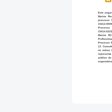
Este segur
Marine Re
processo 
15414.9005
Processo 
15414.6222
Marine RC
Profission
Processo S
13. Consul
ou outras 
representa
análise do
seguradora