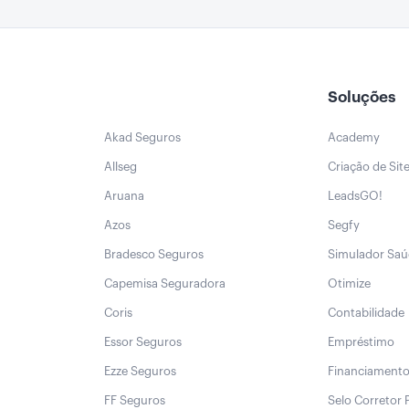
Soluções
Akad Seguros
Academy
Allseg
Criação de Sit
Aruana
LeadsGO!
Azos
Segfy
Bradesco Seguros
Simulador Sa
Capemisa Seguradora
Otimize
Coris
Contabilidade
Essor Seguros
Empréstimo
Ezze Seguros
Financiament
FF Seguros
Selo Corretor 