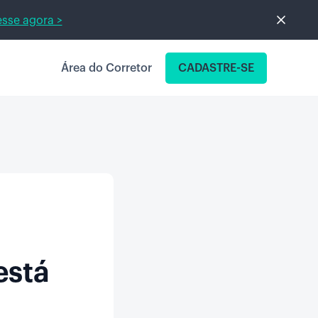
sse agora >
Área do Corretor
CADASTRE-SE
está