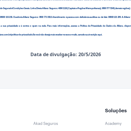
do Segurado/Condições Gerais. Linha Direta Allianz Seguros: 4090 1110 (Capitais e Regiões Metropolitanas), 0800 777 7243 (demais regiões).
08000 115 215. Ouvidoria Allianz Seguros: 0800 771 3313. Atendimento à pessoa com deficiência auditiva ou de fala: 08000 121 239. A Allian
a a sua privacidade e é contra o spam na rede. Para mais informações, acesse a Política de Privacidade de Dados da Allianz, dispon
anz.com.br/politica-de-privacidade.Se você não deseja mais receber nossos e-mails, cancele sua inscrição aqui.
Data de divulgação:
20/5/2026
Soluções
Akad Seguros
Academy