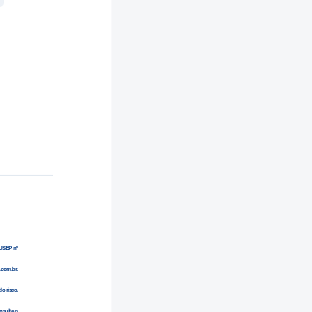
 SUSEP nº
.com.br.
o risco.
nsulte o