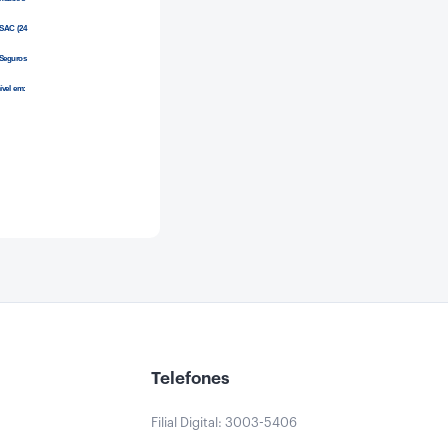
 SAC (24
z Seguros
ível em:
Telefones
Filial Digital: 3003-5406