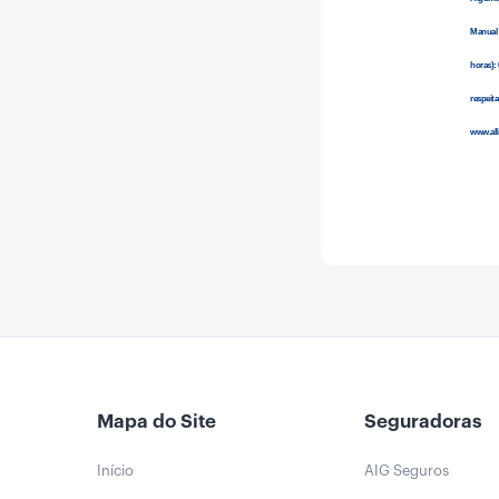
Manual 
horas): 
respeit
www.alli
Mapa do Site
Seguradoras
Início
AIG Seguros