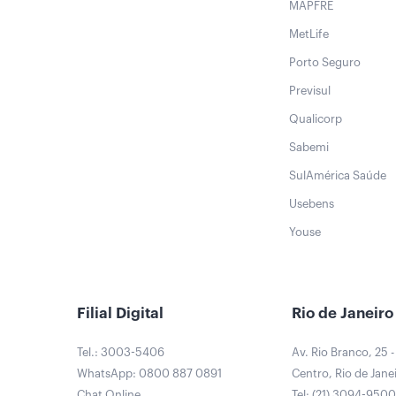
MAPFRE
MetLife
Porto Seguro
Previsul
Qualicorp
Sabemi
SulAmérica Saúde
Usebens
Youse
Filial Digital
Rio de Janeiro
Tel.: 3003-5406
Av. Rio Branco, 25 -
WhatsApp: 0800 887 0891
Centro, Rio de Janei
Chat Online
Tel: (21) 3094-950