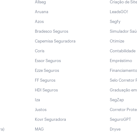
Allseg
Criação de Sit
Aruana
LeadsGO!
Azos
Segfy
Bradesco Seguros
Simulador Sa
Capemisa Seguradora
Otimize
Coris
Contabilidade
Essor Seguros
Empréstimo
Ezze Seguros
Financiament
FF Seguros
Selo Corretor 
HDI Seguros
Graduação em
Iza
SegZap
Justos
Corretor Prot
Kovr Seguradora
SeguroGPT
ra)
MAG
Dryve