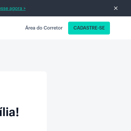
sse agora >
Área do Corretor
CADASTRE-SE
lia!