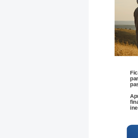
Fic
par
pas
Apr
fin
in