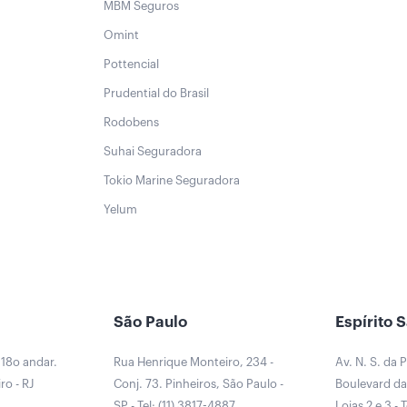
MBM Seguros
Omint
Pottencial
Prudential do Brasil
Rodobens
Suhai Seguradora
Tokio Marine Seguradora
Yelum
São Paulo
Espírito 
 18o andar.
Rua Henrique Monteiro, 234 -
Av. N. S. da 
ro - RJ
Conj. 73. Pinheiros, São Paulo -
Boulevard da 
0
SP - Tel: (11) 3817-4887
Lojas 2 e 3 - 