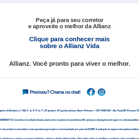
Peça já para seu corretor
e aproveite o melhor da Allianz
Clique para conhecer mais
sobre o Allianz Vida
Allianz.
Você pronto para viver o melhor.
Precisou?
Chama no chat!
nio de Medeiros, nº 303, 1º ao 3º, 5º ao 7º, 15º (parte) e 16º (parte) andares. Bairro Pinheiros – CEP 05425-000 – São Paulo/SP. Processo
01289/2007-74. Consulte as Condições Gerais, assim como os planos de assistência 24h, serviços e abrangência do seguro no site www.allianz
tro do produto é automático e não representa aprovação ou recomendação por parte da SUSEP. A aceitação do seguro está sujeita à análise d
 coberturas e serviços possuem restrições, carência e limites diferenciados. Para saber todos os detalhes e conhecer a lista completa co