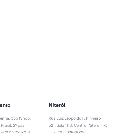
Santo
Niterói
Penha, 356 (Shop.
Rua Luiz Leopoldo F. Pinheiro
Praia). 2º pav -
521. Sala 1110. Centro, Niterói - RJ
Tel: (27) 3029-7151
- Tel: (21) 2629-3025