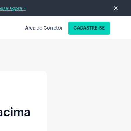
sse agora >
Área do Corretor
CADASTRE-SE
 acima