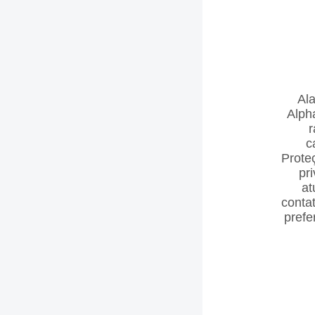
Al
Alph
r
c
Prote
pr
at
conta
prefe