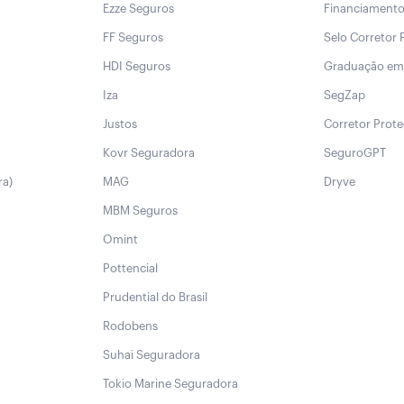
Ezze Seguros
Financiament
FF Seguros
Selo Corretor 
HDI Seguros
Graduação em
Iza
SegZap
Justos
Corretor Prot
Kovr Seguradora
SeguroGPT
ra)
MAG
Dryve
MBM Seguros
Omint
Pottencial
Prudential do Brasil
Rodobens
Suhai Seguradora
Tokio Marine Seguradora