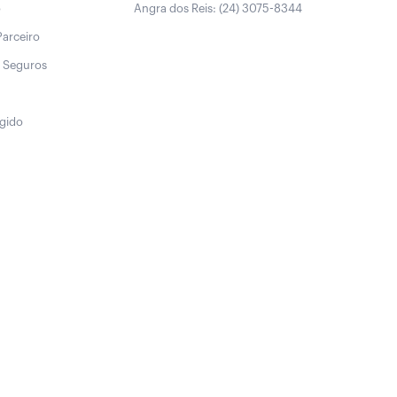
o
Angra dos Reis: (24) 3075-8344
Parceiro
 Seguros
egido