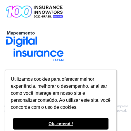
Mapeamento
Utilizamos cookies para oferecer melhor
experiência, melhorar o desempenho, analisar
como você interage em nosso site e
personalizar conteúdo. Ao utilizar este site, você
Baeta Assessoria de Seguros inscrita na Susep sob o Nº 10.0100188, é uma empresa
concorda com o uso de cookies.
especializada na prestação de serviços de Assessoria, no atendimento comercial,
técnico e operacional para Corretoras de seguros.
Conheça nossa
Política de Privacidade
.
Ok, entendi!
Feito por
Segbox