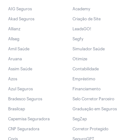
AIG Seguros
Academy
Akad Seguros
Criação de Site
Allianz
LeadsGO!
Allseg
Segfy
Amil Saúde
Simulador Saúde
Aruana
Otimize
Assim Saúde
Contabilidade
Azos
Empréstimo
Azul Seguros
Financiamento
Bradesco Seguros
Selo Corretor Parceiro
Brasilcap
Graduação em Seguros
Capemisa Seguradora
SegZap
CNP Seguradora
Corretor Protegido
Coris
SeguroGPT