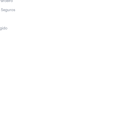
Parceiro
 Seguros
egido