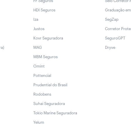
FF Seguros
Selo Corretor 
HDI Seguros
Graduação em
Iza
SegZap
Justos
Corretor Prot
Kovr Seguradora
SeguroGPT
ra)
MAG
Dryve
MBM Seguros
Omint
Pottencial
Prudential do Brasil
Rodobens
Suhai Seguradora
Tokio Marine Seguradora
Yelum