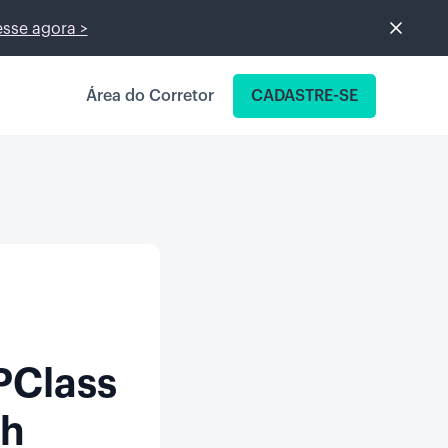
sse agora >
Área do Corretor
CADASTRE-SE
UPClass
0h