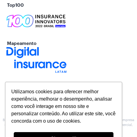
Top100
Mapeamento
Utilizamos cookies para oferecer melhor
experiência, melhorar o desempenho, analisar
como você interage em nosso site e
personalizar conteúdo. Ao utilizar este site, você
Baeta Assessoria de Seguros inscrita na Susep sob o Nº 10.0100188, é uma empresa
concorda com o uso de cookies.
especializada na prestação de serviços de Assessoria, no atendimento comercial,
técnico e operacional para Corretoras de seguros.
Conheça nossa
Política de Privacidade
.