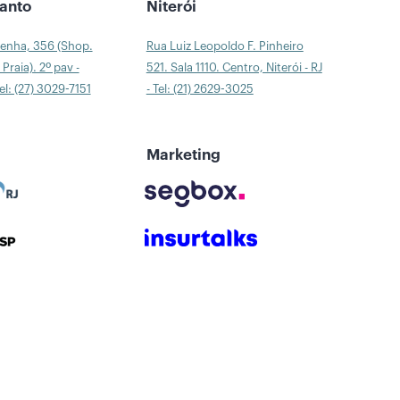
Santo
Niterói
Penha, 356 (Shop.
Rua Luiz Leopoldo F. Pinheiro
Praia). 2º pav -
521. Sala 1110. Centro, Niterói - RJ
Tel: (27) 3029-7151
- Tel: (21) 2629-3025
Marketing