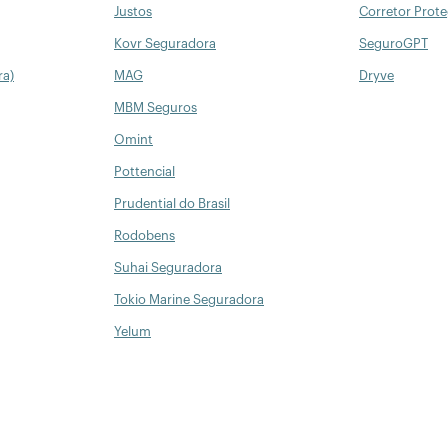
Justos
Corretor Prot
Kovr Seguradora
SeguroGPT
ra)
MAG
Dryve
MBM Seguros
Omint
Pottencial
Prudential do Brasil
Rodobens
Suhai Seguradora
Tokio Marine Seguradora
Yelum