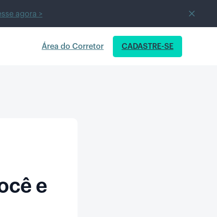
sse agora >
Área do Corretor
CADASTRE-SE
ocê e