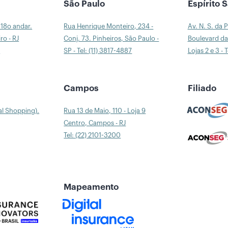
São Paulo
Espírito 
 18o andar.
Rua Henrique Monteiro, 234 -
Av. N. S. da 
ro - RJ
Conj. 73. Pinheiros, São Paulo -
Boulevard da 
0
SP - Tel: (11) 3817-4887
Lojas 2 e 3 - 
a
Campos
Filiado
al Shopping).
Rua 13 de Maio, 110 - Loja 9
Centro, Campos - RJ
Tel: (22) 2101-3200
Mapeamento