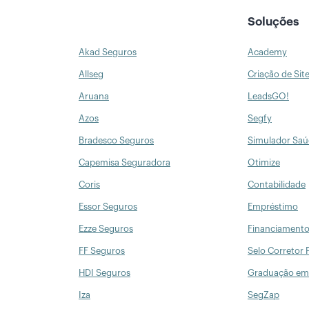
Soluções
Akad Seguros
Academy
Allseg
Criação de Sit
Aruana
LeadsGO!
Azos
Segfy
Bradesco Seguros
Simulador Sa
Capemisa Seguradora
Otimize
Coris
Contabilidade
Essor Seguros
Empréstimo
Ezze Seguros
Financiament
FF Seguros
Selo Corretor 
HDI Seguros
Graduação em
Iza
SegZap