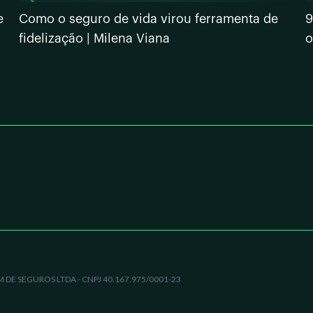
e
Como o seguro de vida virou ferramenta de
9
fidelização | Milena Viana
o
DE SEGUROS LTDA - CNPJ 40.167.975/0001-23